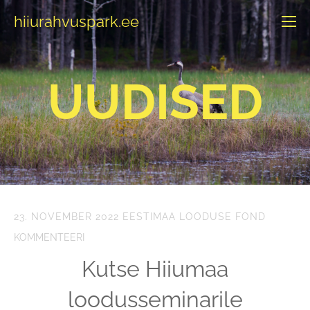
hiiurahvuspark.ee
UUDISED
23. NOVEMBER 2022
EESTIMAA LOODUSE FOND
KOMMENTEERI
Kutse Hiiumaa
loodusseminarile