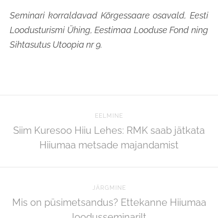
Seminari korraldavad Kõrgessaare osavald, Eesti
Loodusturismi Ühing, Eestimaa Looduse Fond ning
Sihtasutus Utoopia nr 9.
EELMINE
Siim Kuresoo Hiiu Lehes: RMK saab jätkata
Hiiumaa metsade majandamist
JÄRGMINE
Mis on püsimetsandus? Ettekanne Hiiumaa
loodusseminarilt