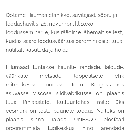
Ootame Hiiumaa elanikke, suvitajaid, sõpru ja
loodushuvilisi 26. novembril kl 10.30
loodusseminarile, kus räägime lähemalt sellest,
kuidas saare loodusväärtusi paremini esile tuua,
nutikalt kasutada ja hoida.
Hiiumaad tuntakse kaunite randade, laidude,
väärikate metsade, loopealsete ehk
mitmekesise looduse tõttu. Kõrgessaares
asuvasse Viscosa siidivabrikusse on plaanis
luua lähiaastatel kultuuritehas, mille üks
eesmärk on tõsta püünele loodus. Näiteks on
plaanis sinna rajada UNESCO biosfääri
programmiala tugikeskus ning arendada