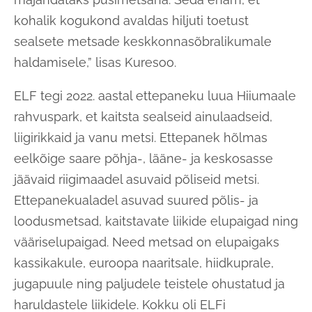
kohalik kogukond avaldas hiljuti toetust
sealsete metsade keskkonnasõbralikumale
haldamisele,” lisas Kuresoo.
ELF tegi 2022. aastal ettepaneku luua Hiiumaale
rahvuspark, et kaitsta sealseid ainulaadseid,
liigirikkaid ja vanu metsi. Ettepanek hõlmas
eelkõige saare põhja-, lääne- ja keskosasse
jäävaid riigimaadel asuvaid põliseid metsi.
Ettepanekualadel asuvad suured põlis- ja
loodusmetsad, kaitstavate liikide elupaigad ning
vääriselupaigad. Need metsad on elupaigaks
kassikakule, euroopa naaritsale, hiidkuprale,
jugapuule ning paljudele teistele ohustatud ja
haruldastele liikidele. Kokku oli ELFi