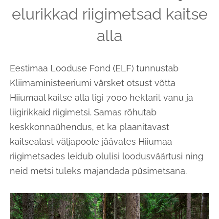
elurikkad riigimetsad kaitse
alla
Eestimaa Looduse Fond (ELF) tunnustab
Kliimaministeeriumi värsket otsust võtta
Hiiumaal kaitse alla ligi 7000 hektarit vanu ja
liigirikkaid riigimetsi. Samas rõhutab
keskkonnaühendus, et ka plaanitavast
kaitsealast väljapoole jäävates Hiiumaa
riigimetsades leidub olulisi loodusväärtusi ning
neid metsi tuleks majandada püsimetsana.