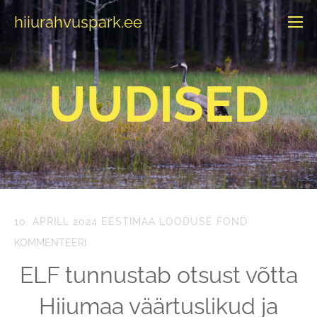
hiiurahvuspark.ee
UUDISED
10. APRILL 2024
EESTIMAA LOODUSE FOND
KOMMENTEERI
ELF tunnustab otsust võtta
Hiiumaa väärtuslikud ja