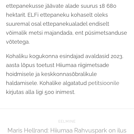
ettepanekusse jäävate alade suurus 18 680
hektarit. ELFi ettepaneku kohaselt oleks
suuremal osal ettepanekualadel endiselt
võimalik metsi majandada, ent püsimetsanduse
võtetega.
Kohaliku kogukonna esindajad avaldasid 2023.
aasta lõpus toetust Hiiumaa riigimetsade
hoidmisele ja keskkonnasõbralikule
haldamisele. Kohalike algatatud
petitsioonile
kirjutas alla ligi 500 inimest.
EELMINE
Maris Hellrand: Hiiumaa Rahvuspark on ilus