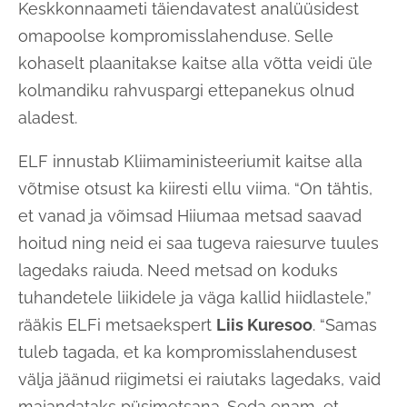
Keskkonnaameti täiendavatest analüüsidest
omapoolse kompromisslahenduse. Selle
kohaselt plaanitakse kaitse alla võtta veidi üle
kolmandiku rahvuspargi ettepanekus olnud
aladest.
ELF innustab Kliimaministeeriumit kaitse alla
võtmise otsust ka kiiresti ellu viima. “On tähtis,
et vanad ja võimsad Hiiumaa metsad saavad
hoitud ning neid ei saa tugeva raiesurve tuules
lagedaks raiuda. Need metsad on koduks
tuhandetele liikidele ja väga kallid hiidlastele,”
rääkis ELFi metsaekspert
Liis Kuresoo
. “Samas
tuleb tagada, et ka kompromisslahendusest
välja jäänud riigimetsi ei raiutaks lagedaks, vaid
majandataks püsimetsana. Seda enam, et