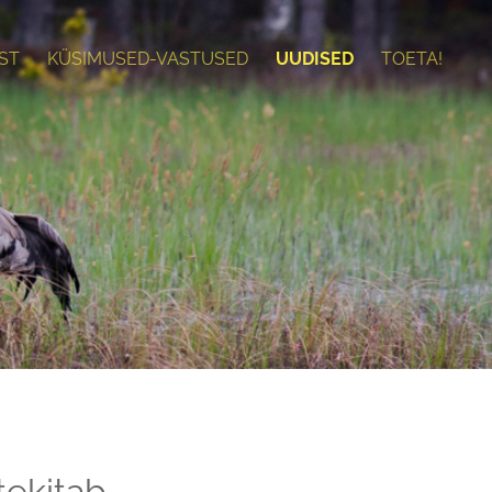
ST
KÜSIMUSED-VASTUSED
UUDISED
TOETA!
tekitab