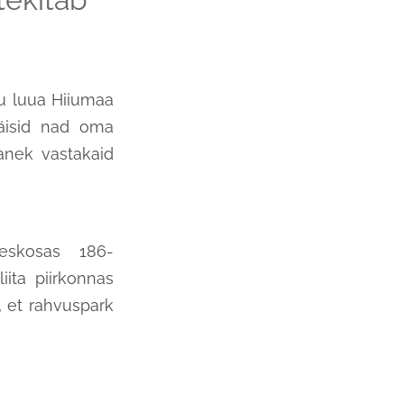
u luua Hiiumaa
käisid nad oma
panek vastakaid
eskosas 186-
iita piirkonnas
 et rahvuspark