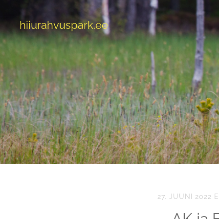
hiiurahvuspark.ee
27. JUUNI 2022
E
AK ja 