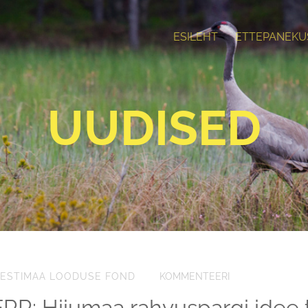
ESILEHT
ETTEPANEKU
UUDISED
ESTIMAA LOODUSE FOND
KOMMENTEERI
ERR: Hiiumaa rahvuspargi idee 