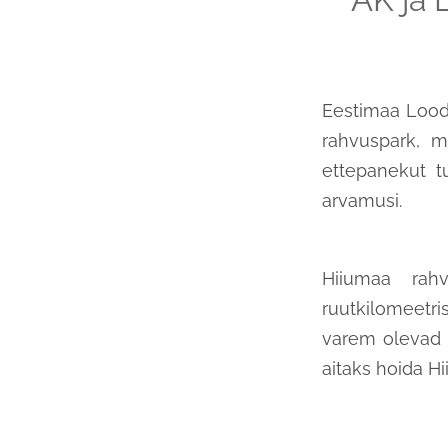
Eestimaa Lood
rahvuspark, m
ettepanekut tu
arvamusi.
Hiiumaa rah
ruutkilomeetri
varem olevad 
aitaks hoida H