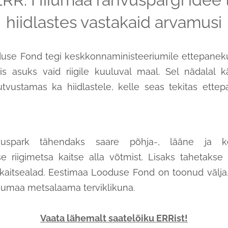
hiidlastes vastakaid arvamusi
use Fond tegi keskkonnaministeeriumile ettepanek
is asuks vaid riigile kuuluval maal. Sel nädalal 
tvustamas ka hiidlastele, kelle seas tekitas ette
vuspark tähendaks saare põhja-, lääne ja k
se riigimetsa kaitse alla võtmist. Lisaks tahetakse l
kaitsealad. Eestimaa Looduse Fond on toonud välja,
iiumaa metsalaama terviklikuna.
Vaata lähemalt saatelõiku ERRist!